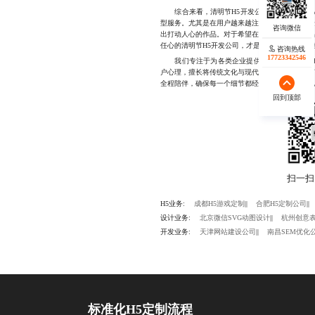
综合来看，清明节H5开发公司的核心价值已从单
型服务。尤其是在用户越来越注重情感连接与体
出打动人心的作品。对于希望在清明节期间实现
任心的清明节H5开发公司，才是赢得市场与用户
咨询热线
咨询热线
17723342546
17723342546
我们专注于为各类企业提供高品质的清明节H5
户心理，擅长将传统文化与现代交互技术融合，
全程陪伴，确保每一个细节都经得起推敲，联系电话181
回到顶部
回到顶部
H5业务:
成都H5游戏定制
||
合肥H5定制公司
||
设计业务:
北京微信SVG动图设计
||
杭州创意
开发业务:
天津网站建设公司
||
南昌SEM优化
标准化H5定制流程