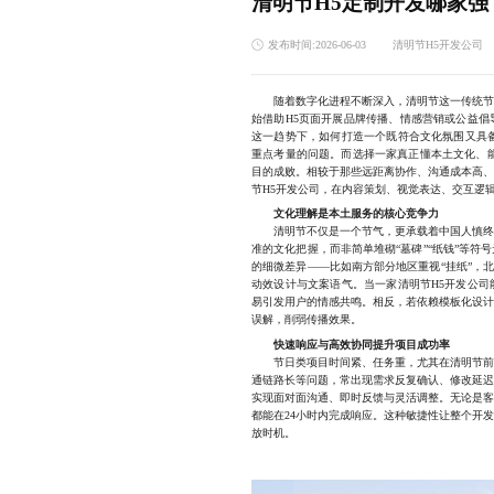
清明节H5定制开发哪家强
发布时间:2026-06-03
清明节H5开发公司
随着数字化进程不断深入，清明节这一传统节日
始借助H5页面开展品牌传播、情感营销或公益
这一趋势下，如何打造一个既符合文化氛围又具
重点考量的问题。而选择一家真正懂本土文化、
目的成败。相较于那些远距离协作、沟通成本高
节H5开发公司，在内容策划、视觉表达、交互逻
文化理解是本土服务的核心竞争力
清明节不仅是一个节气，更承载着中国人慎终追
准的文化把握，而非简单堆砌“墓碑”“纸钱”等
的细微差异——比如南方部分地区重视“挂纸”，
动效设计与文案语气。当一家清明节H5开发公
易引发用户的情感共鸣。相反，若依赖模板化设
误解，削弱传播效果。
快速响应与高效协同提升项目成功率
节日类项目时间紧、任务重，尤其在清明节前后
通链路长等问题，常出现需求反复确认、修改延
实现面对面沟通、即时反馈与灵活调整。无论是
都能在24小时内完成响应。这种敏捷性让整个开
放时机。