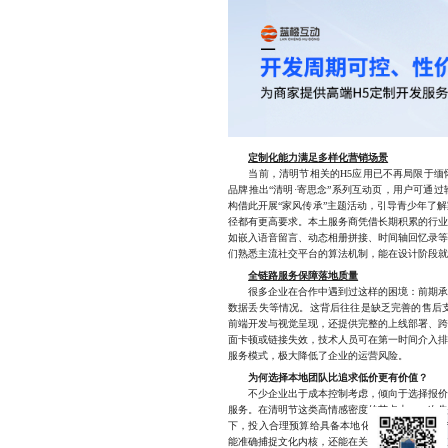
定制化能力满足多样化营销场景
当前，清明节相关的H5应用已不再局限于缅怀
品牌推出“清明·寄思念”系列互动页，用户可通
构借此开展“家风传承”主题活动，引导青少年了
径都有更高要求。本土服务商凭借长期积累的行
如嵌入语音留言、动态相册拼接、时间轴回忆录
们熟悉主流社交平台的算法机制，能在设计阶段
全链路服务保障落地质量
很多企业在合作中遇到过这样的困境：前期承诺
数据丢失等情况。这背后往往是缺乏完善的售后
前端开发与视觉呈现，还提供完整的上线部署、
面卡顿或链接失效，技术人员可在第一时间介入
服务模式，极大降低了企业的运营风险。
为何选择本地团队比追求低价更有价值？
不少企业出于成本控制考虑，倾向于选择报价更
服务。在清明节这类高情感密度的节点上，一次
下，投入合理预算给具备本地化服务能力的清明
能准确捕捉文化内核，还能在关键时刻提供及时支