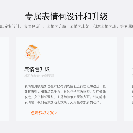
专属表情包设计和升级
供
IP定制设计
、
表情包设计
、表情包升级、表情包上架、
创意表情包设计
等专属
表情包升级
对现有表情包改进更新
表情包升级服务旨在对已有的表情包进行优化和改进，提
升其吸引力和市场竞争力，具体包括形象重塑、动态效果
改进、文字样式调整、主题与情节拓展等方面。针对静态
表情包，我们会添加动态效果，为角色添加新的动作。
点击获取方案 >