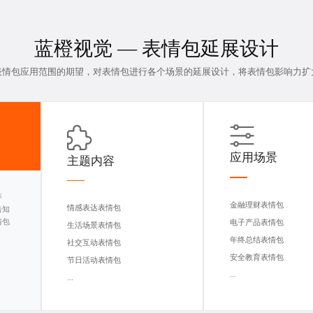
蓝橙视觉 — 表情包延展设计
表情包应用范围的期望，对表情包进行各个场景的延展设计，将表情包影响力扩
应用场景
主题内容
等
金融理财表情包
情感表达表情包
告知
情包
电子产品表情包
生活场景表情包
年终总结表情包
社交互动表情包
安全教育表情包
节日活动表情包
...
...