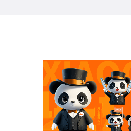
高新区对人才的热情欢迎
P 形象的基础，能够迅
色与西装的黑色和礼帽的
个 IP 形象可以广泛
标识，增强人们对成都高