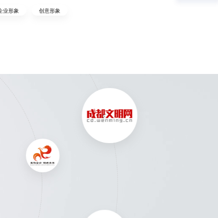
育人物
学院人物