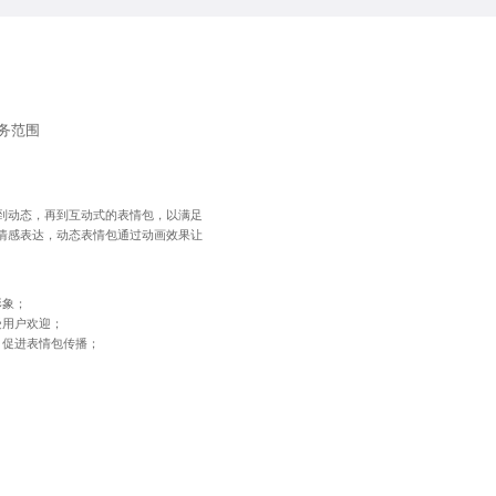
务范围
到动态，再到互动式的表情包，以满足
情感表达，动态表情包通过动画效果让
形象；
受用户欢迎；
，促进表情包传播；