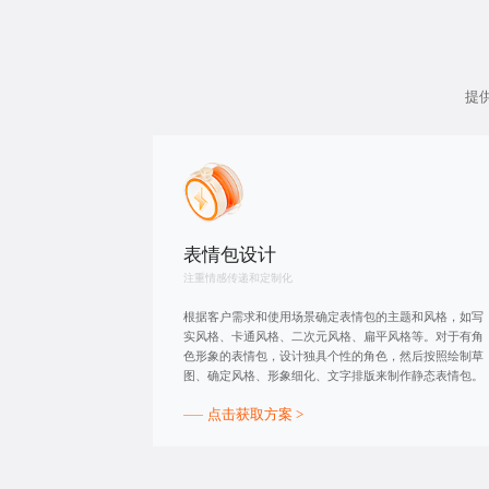
提
表情包设计
注重情感传递和定制化
根据客户需求和使用场景确定表情包的主题和风格，如写
实风格、卡通风格、二次元风格、扁平风格等。对于有角
色形象的表情包，设计独具个性的角色，然后按照绘制草
图、确定风格、形象细化、文字排版来制作静态表情包。
点击获取方案 >