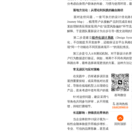
分考虑自身用户群体的年龄、习惯与使用环境，最
落地方法论：从理论到实践的融合路径
面对这些问题，一套可执行的设计优化路径显
Journey Map），梳理用户从接触产品到完
某款理财类应用发现用户在“设置风险偏好”环节
解释。于是团队重新设计为分步引导+图文说明的形
第二步是建立
组件化设计系统
（Design
化，不仅能提升开发效率，还能保证全平台风格
现“同一个功能在不同页面表现不一”的混乱情况。
第三步是引入A/B测试机制。对于新设计的界
户行为数据进行验证。例如，将两个不同布局的登
和跳出率，最终选择表现更优的方案。这种方法
常见误区与应对策略
在实践中，仍有诸多误区值得警惕。一是过度追
遮挡重要按钮，或采用低对比度配色导致文字难
试，导致在低端机型上出现错位、卡顿等问题。
产品，若未考虑中老年用户的视力与操作习惯，
针对这些问题，建议采用“设计评审+跨部门协
等角色共同参与评审，从不同视角提出改进建议
咨询热线
咨询热线
馈，持续打磨细节。
17723342546
18402890810
长远影响：持续优化带来的品牌跃升
当企业将软件UI设计视为一项长期投入而非一
粘性会随体验提升而稳步增长，复购率和推荐意
回到顶部
回到顶部
专业、可信的品牌形象，甚至成为企业的无形资产