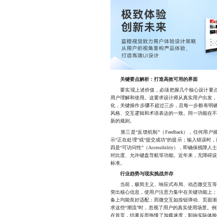
关键要点解析：打造高效可用的界面
要实现上述价值，必须把握几个核心设计要点。首先
用户理解和使用。这要求设计师从真实用户出发
化，关键操作步骤不超过三步，且每一步都有明确的指引
风格、交互逻辑和术语表达的一致。同一功能在
新的规则。
第三是“反馈机制”（Feedback），任何
示“正在处理”或“提交成功”的提示；输入错误
四是“可访问性”（Accessibility），即确
对比度、允许键盘导航等功能。近年来，无障碍
标准。
行业趋势与现实挑战并存
当前，极简主义、响应式布局、动态微交互等设
突出核心信息，使用户注意力集中在关键功能上
备上均能良好适配；而微交互如按钮弹动、页面
求这些“潮流”时，忽视了用户的真实使用场景。
在首页，结果反而拖慢了加载速度，影响实际体