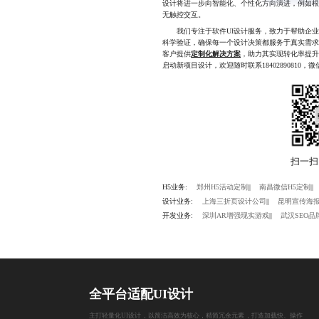
设计将进一步向智能化、个性化方向演进，例如
无触控交互。
我们专注于软件UI设计服务，致力于帮助企业
科学验证，确保每一个设计决策都服务于真实需
客户提供
定制化解决方案
，助力其实现转化率提
启动新项目设计，欢迎随时联系1840289081
H5业务:
郑州H5活动定制
||
南昌微信H5定制
||
设计业务:
上海三折页设计公司
||
昆明宣传海
开发业务:
深圳AR增强现实游戏
||
武汉SEO品
全平台适配UI设计
主打轻量化UI设计，以简洁高效为核心，精简冗余元素，打造加载快、操作