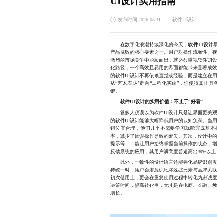
UI设计实用指南
发布时间:2026-05-31
软件UI设计
在数字化浪潮持续深化的今天，
软件UI设计
产品成败的核心要素之一。用户对操作流畅性、
激烈的市场竞争中脱颖而出，就必须重视软件UI
化路径，一个高效且易用的界面都能带来显著成
的软件UI设计不再依赖直觉或经验，而是建立在
从“艺术表达”走向“工程化实践”，也使得真正
键。
软件UI设计的实用价值：不止于“好看”
很多人仍误以为软件UI设计只是让界面更美观
的软件UI设计能够大幅降低用户的认知负荷。当
钮位置合理，他们几乎不需要学习就能完成基本
率，减少了因误操作导致的流失。其次，设计中
提示等——能让用户始终掌握当前操作的状态，
反馈系统的应用，其用户满意度普遍高出30%以上
此外，一致性的设计语言还能强化品牌识别度。
持统一时，用户会潜意识地将这些元素与品牌关
初次使用上，更会在重复使用过程中转化为忠诚度
决策时间，提高转化率，尤其是在电商、金融、
增长。